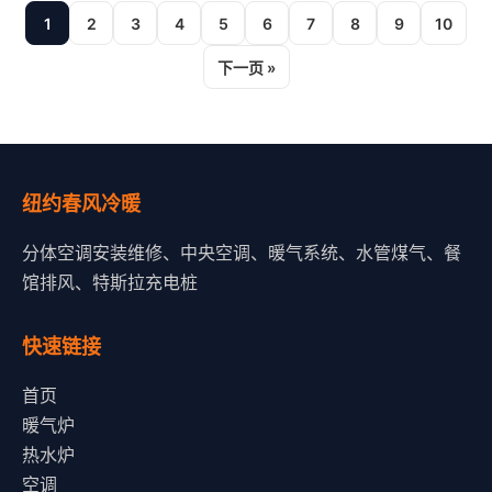
1
2
3
4
5
6
7
8
9
10
下一页 »
纽约春风冷暖
分体空调安装维修、中央空调、暖气系统、水管煤气、餐
馆排风、特斯拉充电桩
快速链接
首页
暖气炉
热水炉
空调